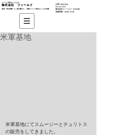
イベント用品のことなら‼︎
お問い合わせは
株式会社 フィールド
​054-265-2323
鉄板・焼き鳥機・たこ焼き機 etc... 各種イベント用品もレンタル多数​
株式会社
フィールド（field08）
営業時間 10:00~17:00
米軍基地
米軍基地にてスムージーとチュリトス
の販売をしてきました。 