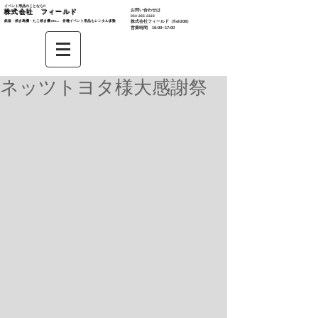
イベント用品のことなら‼︎
お問い合わせは
株式会社 フィールド
​054-265-2323
鉄板・焼き鳥機・たこ焼き機 etc... 各種イベント用品もレンタル多数​
株式会社
フィールド（field08）
営業時間 10:00~17:00
ネッツトヨタ様大感謝祭