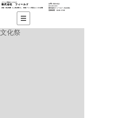
イベント用品のことなら‼︎
お問い合わせは
株式会社 フィールド
​054-265-2323
鉄板・焼き鳥機・たこ焼き機 etc... 各種イベント用品もレンタル多数​
株式会社
フィールド（field08）
営業時間 10:00~17:00
文化祭