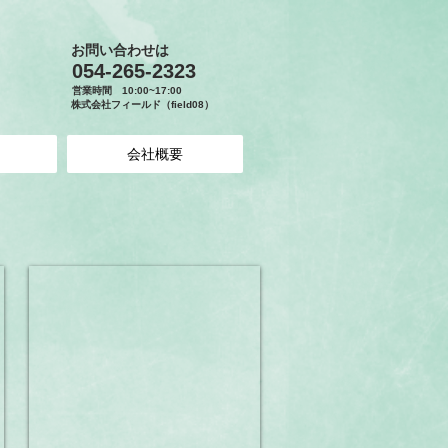
お問い合わせは
​054-265-2323
営業時間 10:00~17:00
株式会社
フィールド（field08）
会社概要
射的ピストル
３
泊
４
日
3,600
円
１