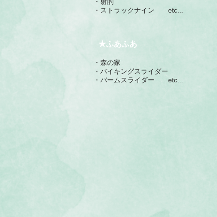
​・射的
・ストラックナイン etc...
★ふあふあ
・森の家
​・バイキングスライダー
・バームスライダー etc...