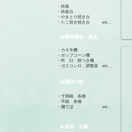
日
・鉄板
追
​・鉄板台
・やきとり焼き台
・たこ焼き焼き台 etc...
3,0
円
★調理機材・器具
・カキ氷機
ス
​・ポップコーン機
３
・杵 臼 餅つき機
泊
・ガスコンロ 調整器 etc...
４
★調理小物
6,0
円
・寸胴鍋 各種
１
​・平鍋 各種
日
・麺てぼ etc...
追
1,2
★保温・冷蔵
円