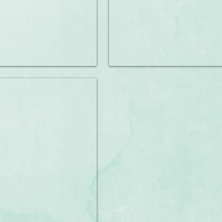
日
追
加
加
00
1,600
円
トラックナイン
日
00
加
00