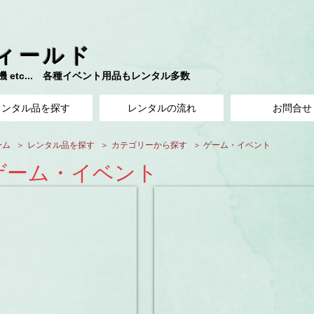
ィールド
etc... 各種イベント用品もレンタル多数​
レンタル品を探す
レンタルの流れ
お問合せ
ーム
​＞
レンタル品を探す
​＞
カテゴリーから探す
​＞
ゲーム・イベント
ゲーム・イベント
ンピュータ抽選機
ガラポン抽選機・鐘・玉
３
泊
４
日
日
000
8,000
円
１