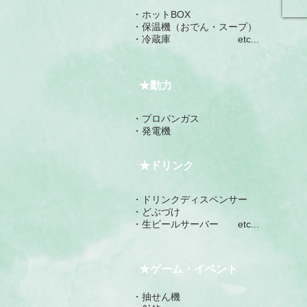
・ホットBOX
​・保温機（おでん・スープ）
・冷蔵庫 etc...
★動力
・プロパンガス
​・発電機
★ドリンク
・ドリンクディスペンサー
​・どぶづけ
・生ビールサーバー etc...
★ゲーム・イベント
・抽せん機