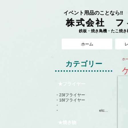
イベント用品のことなら‼︎
株式会社 フ
鉄板・焼き鳥機・たこ焼き機 
ホーム
ホ
カテゴリー
コ
★フライヤー
３
泊
・23ℓフライヤー
​・18ℓフライヤー
４
・
・ etc...
15,
円
★焼き物
１