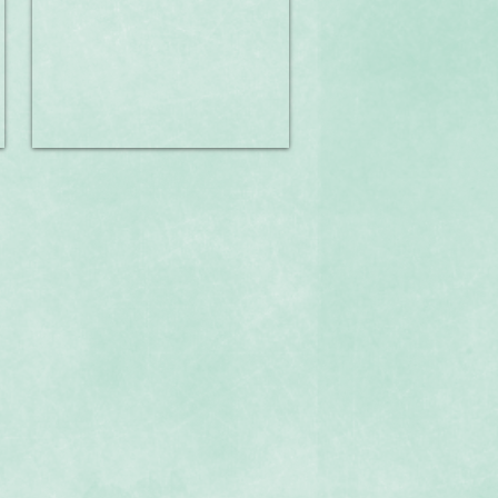
日
追
加
720
円