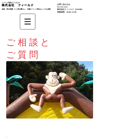
イベント用品のことなら‼︎
お問い合わせは
株式会社 フィールド
​054-265-2323
鉄板・焼き鳥機・たこ焼き機 etc... 各種イベント用品もレンタル多数​
株式会社
フィールド（field08）
営業時間 10:00~17:00
ご相談と
ご質問