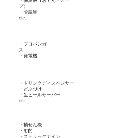
​・保温機（おでん・スー
プ）
・冷蔵庫
etc...
★動力
・プロパンガ
ス
​・発電機
★ドリンク
・ドリンクディスペンサー
​・どぶづけ
・生ビールサーバー
etc...
★ゲーム・イベント
・抽せん機
​・射的
・ストラックナイン