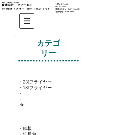
イベント用品のことなら‼︎
お問い合わせは
株式会社 フィールド
​054-265-2323
鉄板・焼き鳥機・たこ焼き機 etc... 各種イベント用品もレンタル多数​
株式会社
フィールド（field08）
営業時間 10:00~17:00
カテゴ
リー
★フライヤー
・23ℓフライヤー
​・18ℓフライヤー
・
・
etc...
★焼き物
・鉄板
​・鉄板台