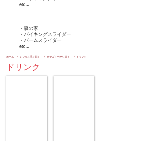
etc...
★ふあふあ
・森の家
​・バイキングスライダー
・バームスライダー
etc...
ホーム
​＞
レンタル品を探す
​＞
カテゴリーから探す
​＞
ドリンク
ドリンク
ドリンクディスペンサー
ドリンクディスペンサー
３
３
泊
泊
４
４
日
日
12,500
19,500
円
円
１
１
日
日