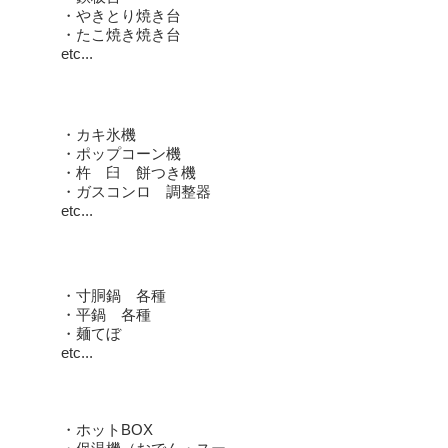
・やきとり焼き台
・たこ焼き焼き台
etc...
★調理機材・器具
・カキ氷機
​・ポップコーン機
・杵 臼 餅つき機
・ガスコンロ 調整器
etc...
★調理小物
・寸胴鍋 各種
​・平鍋 各種
・麺てぼ
etc...
★保温・冷蔵
・ホットBOX