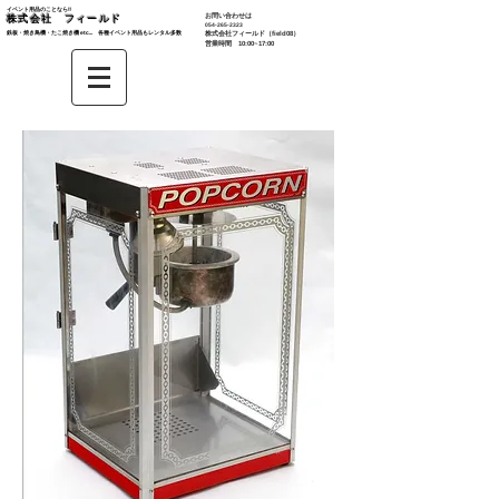
イベント用品のことなら‼︎
お問い合わせは
株式会社 フィールド
​054-265-2323
鉄板・焼き鳥機・たこ焼き機 etc... 各種イベント用品もレンタル多数​
株式会社
フィールド（field08）
営業時間 10:00~17:00