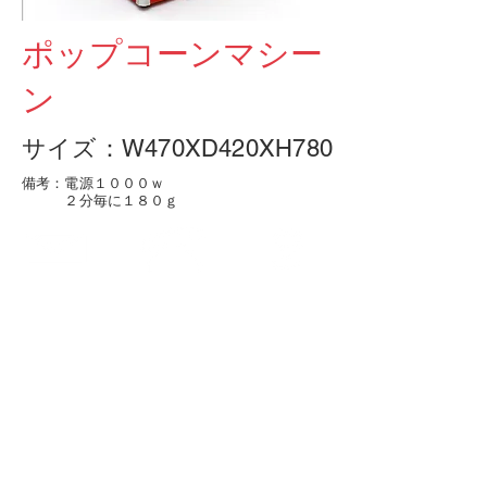
​ポップコーンマシー
ン
サイズ：W470XD420XH780
備考：電源１０００ｗ
​ ２分毎に１８０ｇ
アクセス
お問合せ
054-265-2323
Access Map
Tel
Contact us