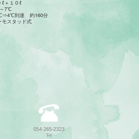
＋１０ℓ
7℃
到達 約160分
モスタッド式
054-265-2323
Tel