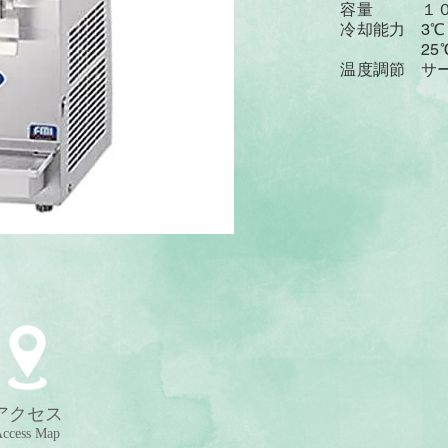
​ 容量 １０ℓ
冷却能力 3℃～
​ 25℃⇒4℃
温度調節 サー
アクセス
ccess Map