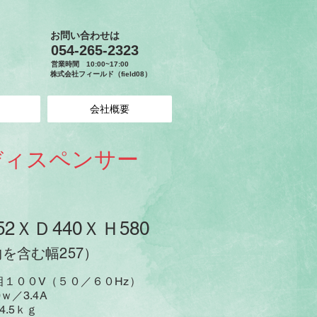
お問い合わせは
​054-265-2323
営業時間 10:00~17:00
株式会社
フィールド（field08）
会社概要
ディスペンサー
2ＸＤ440ＸＨ580
を含む幅257）
００V（５０／６０Hz）
／3.4
A
.5ｋｇ