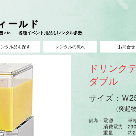
ィールド
etc... 各種イベント用品もレンタル多数​
レンタル品を探す
レンタルの流れ
お問合せ
ドリンク
​ダブル
サイズ：Ｗ25
​
（突起物
備考：電源 単相１
消費電力 290ｗ
重量 約24