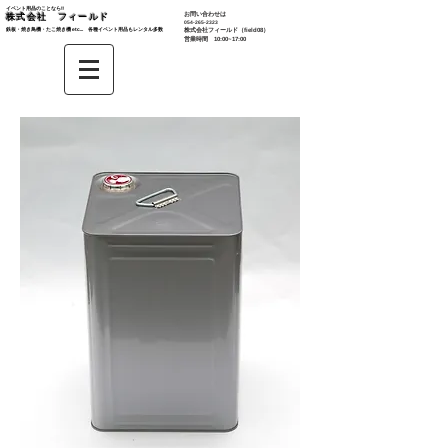
イベント用品のことなら‼︎
お問い合わせは
株式会社 フィールド
​054-265-2323
鉄板・焼き鳥機・たこ焼き機 etc... 各種イベント用品もレンタル多数​
株式会社
フィールド（field08）
営業時間 10:00~17:00