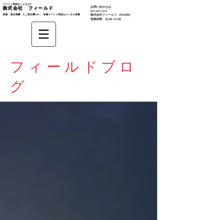
イベント用品のことなら‼︎
お問い合わせは
株式会社 フィールド
​054-265-2323
鉄板・焼き鳥機・たこ焼き機 etc... 各種イベント用品もレンタル多数​
株式会社
フィールド（field08）
営業時間 10:00~17:00
フィールドブロ
グ