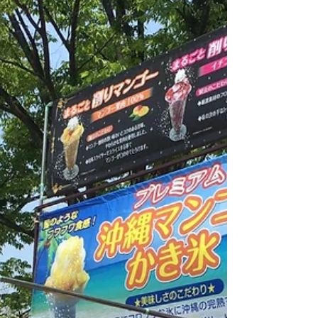
食材の納品をしました。 お天気も良く、た
くさんの来場者で盛り上がっていました。
１番人気はやっぱりチュリトスです♪ 定番の
フリフリポテトは３台のフライヤーフル稼働
で大盛況でした！ 学生のみなさん、お疲れ
さまでした～！