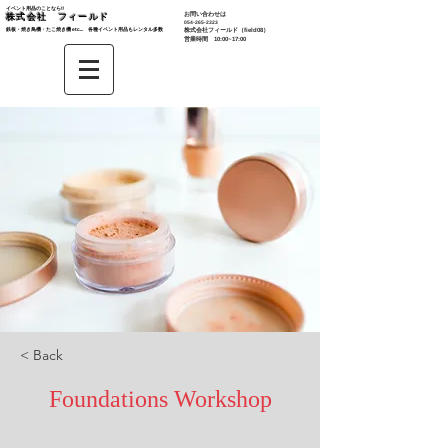
イベント用品のことなら‼︎
お問い合わせは
株式会社 フィールド
​054-265-2323
鉄板・焼き鳥機・たこ焼き機 etc... 各種イベント用品もレンタル多数​
株式会社
フィールド（field08）
営業時間 10:00~17:00
< Back
Foundations Workshop